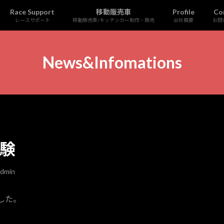
Race Support
移動販売車
Profile
Co
レースサポート
移動販売車/キッチンカー制作・販売
会社概要
お問
News&Infomations
試験
dmin
した。