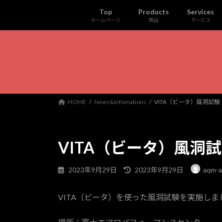
コ
ナ
Top
Products
Services
ン
ビ
ホームページ
商品
サービス
テ
ゲ
ン
ー
ツ
シ
へ
ョ
ス
ン
キ
に
ッ
移
HOME
News&Infomations
VITA（ビータ）風洞試験
プ
動
VITA（ビータ）風洞
最
2023年9月29日
2023年9月29日
aqm-a
終
更
VITA（ビータ）を使った風洞試験を実施しま
新
日
時