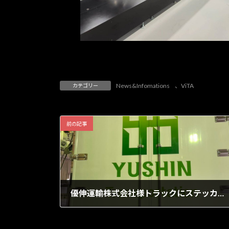
News&Infomations
、
ViTA
カテゴリー
前の記事
優伸運輸株式会社様トラックにステッカーを制作
2023年7月15日