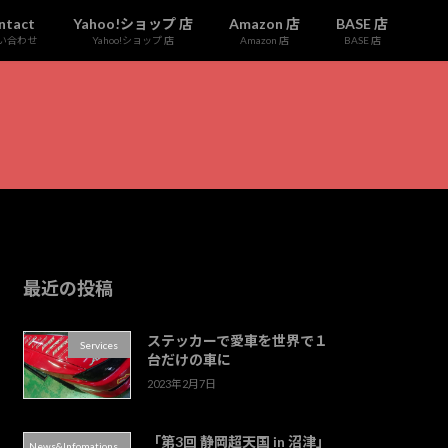
ntact
Yahoo!ショップ 店
Amazon 店
BASE 店
い合わせ
Yahoo!ショップ 店
Amazon 店
BASE 店
最近の投稿
ステッカーで愛車を世界で１
Services
台だけの車に
2023年2月7日
「第3回 静岡超天国 in 沼津」
News&Infomations