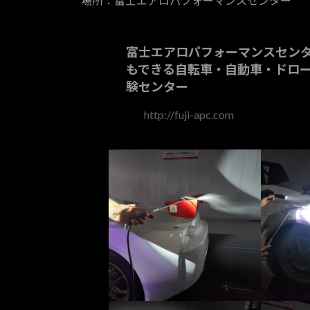
場所：富士エアロパフォーマンスセンター
:
富士エアロパフォーマンスセンター
もできる自転車・自動車・ドロ
験センター
http://fuji-apc.com