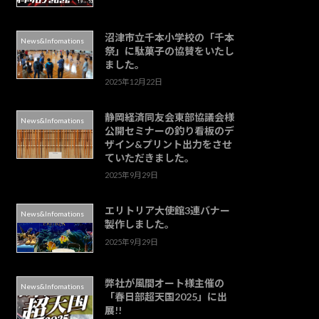
沼津市立千本小学校の「千本
News&Infomations
祭」に駄菓子の協賛をいたし
ました。
2025年12月22日
静岡経済同友会東部協議会様
News&Infomations
公開セミナーの釣り看板のデ
ザイン&プリント出力をさせ
ていただきました。
2025年9月29日
エリトリア大使館3連バナー
News&Infomations
製作しました。
2025年9月29日
弊社が風間オート様主催の
News&Infomations
「春日部超天国2025」に出
展!!