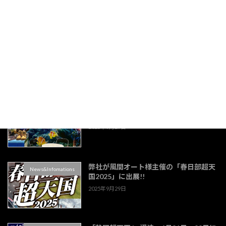
2025年12月22日
静岡経済同友会東部協議会様公開セミナ
News&Infomations
ーの釣り看板のデザイン&プリント出力
をさせていただきました。
2025年9月29日
エリトリア大使館3連バナー製作しまし
News&Infomations
た。
2025年9月29日
弊社が風間オート様主催の「春日部超天
News&Infomations
国2025」に出展!!
2025年9月29日