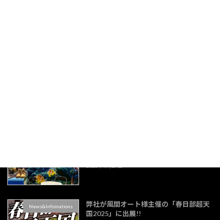
沼津市立千本小学校の「千本祭」に駄菓
News&Infomations
子の協賛をいたしました。
2025年12月22日
静岡経済同友会東部協議会様公開セミナ
News&Infomations
ーの釣り看板のデザイン&プリント出力
をさせていただきました。
2025年9月29日
エリトリア大使館3連バナー製作しまし
News&Infomations
た。
2025年9月29日
弊社が風間オート様主催の「春日部超天
News&Infomations
国2025」に出展!!