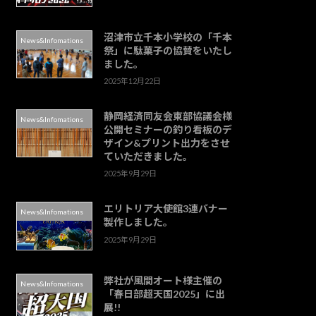
沼津市立千本小学校の「千本
News&Infomations
祭」に駄菓子の協賛をいたし
ました。
2025年12月22日
静岡経済同友会東部協議会様
News&Infomations
公開セミナーの釣り看板のデ
ザイン&プリント出力をさせ
ていただきました。
2025年9月29日
エリトリア大使館3連バナー
News&Infomations
製作しました。
2025年9月29日
弊社が風間オート様主催の
News&Infomations
「春日部超天国2025」に出
展!!