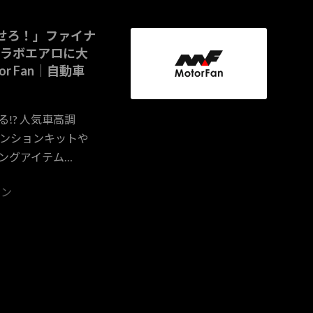
せろ！」ファイナ
ラボエアロに大
or Fan｜自動車
!? 人気車高調
ペンションキットや
ングアイテム…
ァン