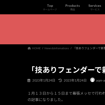
コ
ナ
Top
Products
Services
ン
ビ
ホームページ
商品
サービス
テ
ゲ
ン
ー
ツ
シ
へ
ョ
ス
ン
キ
に
ッ
移
HOME
News&Infomations
「技ありフェンダーで新
プ
動
「技ありフェンダーで
最
2023年1月24日
2023年1月24日
aqm-a
終
更
１月１３日から１５日まで幕張メッセで行われた東京
新
日
の記事になりました。
時