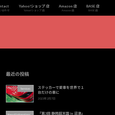
ntact
Yahoo!ショップ 店
Amazon 店
BASE 店
い合わせ
Yahoo!ショップ 店
Amazon 店
BASE 店
最近の投稿
ステッカーで愛車を世界で１
Services
台だけの車に
2023年2月7日
「第3回 静岡超天国 in 沼津」
News&Infomations