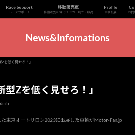
Race Support
移動販売車
Profile
Co
レースサポート
移動販売車/キッチンカー制作・販売
会社概要
お問
News&Infomations
型Zを低く見せろ！」
新型Zを低く見せろ！」
dmin
オートサロン2023に出展した車輌がMotor-Fan.jp