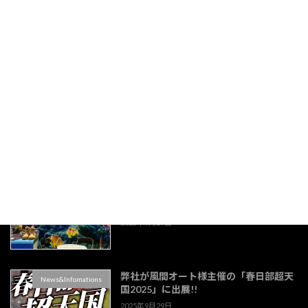
沼津市立千本小学校の「千本祭」に駄菓
News&Infomations
子の協賛をいたしました。
2025年12月22日
静岡経済同友会東部協議会様公開セミナ
News&Infomations
ーの釣り看板のデザイン&プリント出力
をさせていただきました。
2025年9月29日
エリトリア大使館3連バナー製作しまし
News&Infomations
た。
2025年9月29日
弊社が風間オート様主催の「春日部超天
News&Infomations
国2025」に出展!!
2025年9月29日