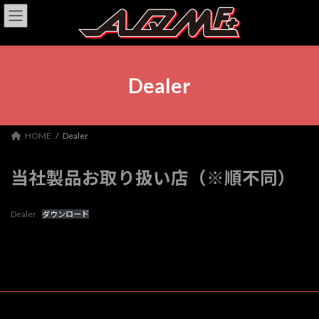
コ
ナ
ン
ビ
テ
ゲ
ン
ー
ツ
シ
へ
ョ
Dealer
ス
ン
キ
に
ッ
移
プ
動
HOME
Dealer
当社製品お取り扱い店（※順不同）
Dealer
ダウンロード